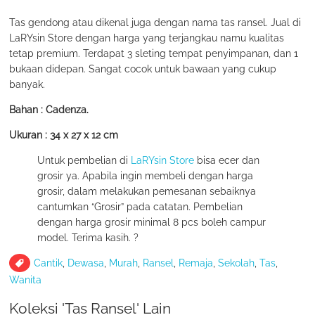
Tas gendong atau dikenal juga dengan nama tas ransel. Jual di
LaRYsin Store dengan harga yang terjangkau namu kualitas
tetap premium. Terdapat 3 sleting tempat penyimpanan, dan 1
bukaan didepan. Sangat cocok untuk bawaan yang cukup
banyak.
Bahan : Cadenza.
Ukuran : 34 x 27 x 12 cm
Untuk pembelian di
LaRYsin Store
bisa ecer dan
grosir ya. Apabila ingin membeli dengan harga
grosir, dalam melakukan pemesanan sebaiknya
cantumkan “Grosir” pada catatan. Pembelian
dengan harga grosir minimal 8 pcs boleh campur
model. Terima kasih. ?
Cantik
,
Dewasa
,
Murah
,
Ransel
,
Remaja
,
Sekolah
,
Tas
,
Wanita
Koleksi 'Tas Ransel' Lain