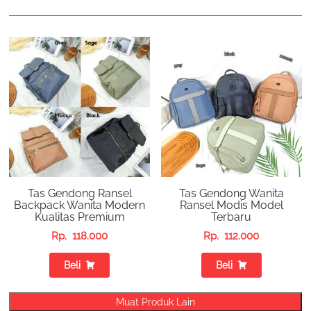
Tas Gendong Ransel
Tas Gendong Wanita
Backpack Wanita Modern
Ransel Modis Model
Kualitas Premium
Terbaru
Rp.
118.000
Rp.
112.000
Beli
Beli
Muat Produk Lain