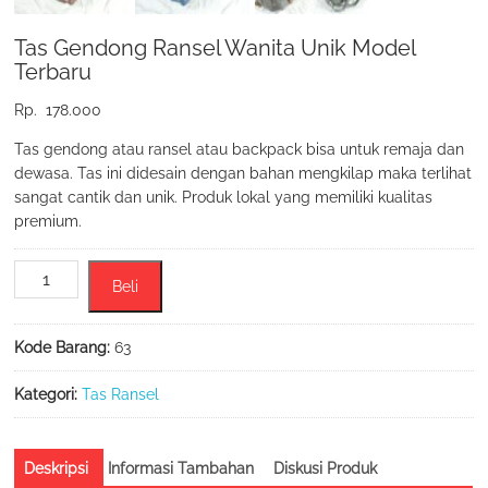
Tas Gendong Ransel Wanita Unik Model
Terbaru
Rp.
178.000
Tas gendong atau ransel atau backpack bisa untuk remaja dan
dewasa. Tas ini didesain dengan bahan mengkilap maka terlihat
sangat cantik dan unik. Produk lokal yang memiliki kualitas
premium.
Kuantitas
Beli
Tas
Gendong
Ransel
Kode Barang:
63
Wanita
Unik
Kategori:
Tas Ransel
Model
Terbaru
Deskripsi
Informasi Tambahan
Diskusi Produk