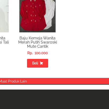
ita
Baju Kemeja Wanita
i Tali
Merah Putih Swaroski
Mute Cantik
Rp.
100.000
Beli
Muat Produk Lain