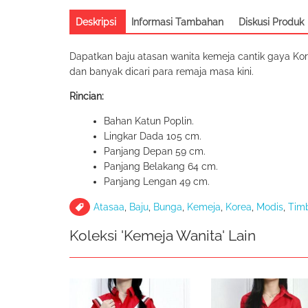
Deskripsi
Informasi Tambahan
Diskusi Produk
Dapatkan baju atasan wanita kemeja cantik gaya Kor
dan banyak dicari para remaja masa kini.
Rincian:
Bahan Katun Poplin.
Lingkar Dada 105 cm.
Panjang Depan 59 cm.
Panjang Belakang 64 cm.
Panjang Lengan 49 cm.
Atasaa
,
Baju
,
Bunga
,
Kemeja
,
Korea
,
Modis
,
Tim
Koleksi 'Kemeja Wanita' Lain