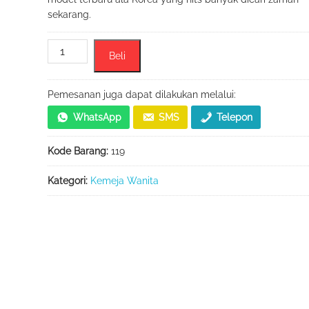
sekarang.
Kuantitas
Beli
Baju
Atasan
Kemeja
Pemesanan juga dapat dilakukan melalui:
Wanita
WhatsApp
SMS
Telepon
Bunga
Timbul
Kode Barang:
119
Korean
Style
Kategori:
Kemeja Wanita