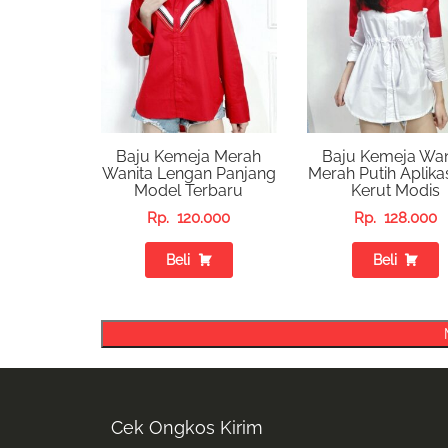
Baju Kemeja Merah
Baju Kemeja Wan
Wanita Lengan Panjang
Merah Putih Aplikas
Model Terbaru
Kerut Modis
Rp.
120.000
Rp.
128.000
Beli
Beli
Cek Ongkos Kirim