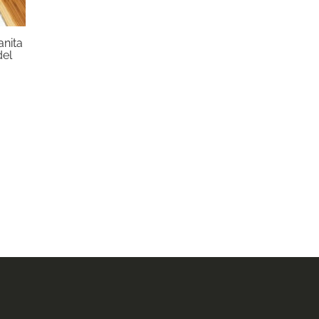
nita
del