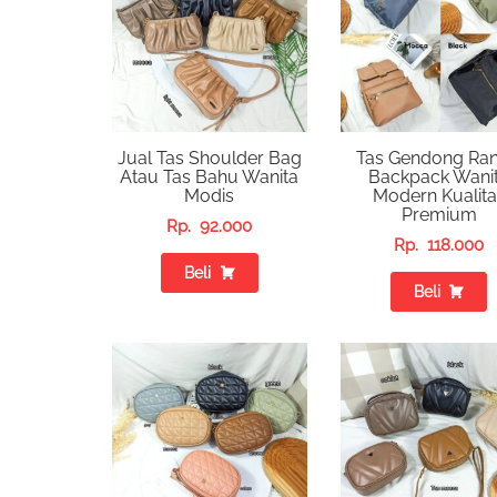
Jual Tas Shoulder Bag
Tas Gendong Ran
Atau Tas Bahu Wanita
Backpack Wani
Modis
Modern Kualita
Premium
Rp.
92.000
Rp.
118.000
Beli
Beli